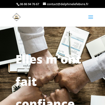
06 86 94 76 67
contact@delphinelefebvre.fr
Elles m’ont
fait
confiance…